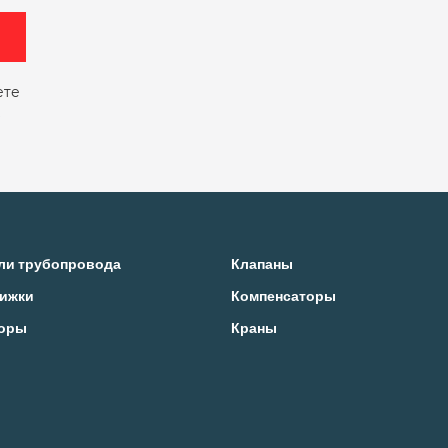
ете
ли трубопровода
Клапаны
ижки
Компенсаторы
оры
Краны