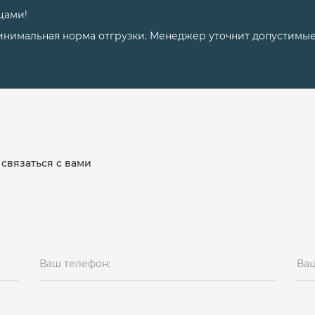
цами!
инимальная норма отгрузки. Менеджер уточнит допустимы
связаться с вами
Ваш телефон:
Ваш